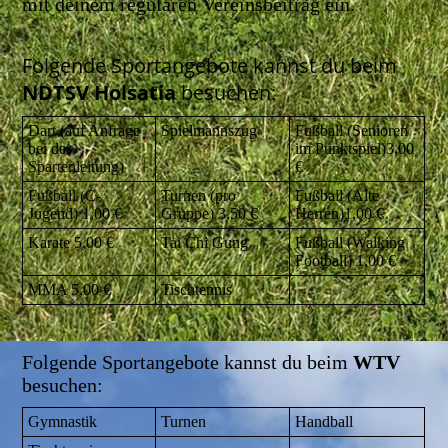
mit deinem regulären Vereinsbeitrag ein.
Folgende Sportangebote kannst du beim
NDTSV Holsatia
besuchen:
Dart (auf Anfrage
Spielmannszug
Fußball (Senioren
bei der
im Punktspiel)3,00
Spartenleitung)
€
Fußball (C-
Turnen (pro
Fußball (Alte
Jugend) 1,00 €
Gruppe) 3,50 €
Herren)1,00 €
Karate 5,00 €
Tai Chi Gung
Fußball (Walking
Football) 1,00 €
MMA 5,00 €
Tischtennis
Folgende Sportangebote kannst du beim
WTV
besuchen:
Gymnastik
Turnen
Handball