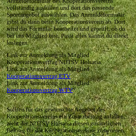
Anmeldeformular des Kooperationsvereins
vollständig ausfüllen und dort das passende
Sportangebot auswählen. Das Anmeldeformular
gibst du dann beim Kooperationsverein ab. Dort
wird das Formular bearbeitet und geprüft, ob du
bei uns Mitglied bist. Passt alles kannst du direkt
loslegen.
Link zur Anmeldung als Mitglied
Kooperationsvertrag NDTSV Holsatia
Link zur Anmeldung als Mitglied
Kooperationsvertrag ETV
Link zur Anmeldung als Mitglied
Kooperationsvertrag WTV
Sollten für das gewünschte Angebot des
Kooperationsvereins ein Zusatzbeitrag anfallen,
zieht der NDTSV Holsatia diesen zusätzlichen
Beitrag für die Kooperationsvereine zusammen