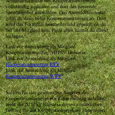
Anmeldeformular des Kooperationsvereins
vollständig ausfüllen und dort das passende
Sportangebot auswählen. Das Anmeldeformular
gibst du dann beim Kooperationsverein ab. Dort
wird das Formular bearbeitet und geprüft, ob du
bei uns Mitglied bist. Passt alles kannst du direkt
loslegen.
Link zur Anmeldung als Mitglied
Kooperationsvertrag NDTSV Holsatia
Link zur Anmeldung als Mitglied
Kooperationsvertrag ETV
Link zur Anmeldung als Mitglied
Kooperationsvertrag WTV
Sollten für das gewünschte Angebot des
Kooperationsvereins ein Zusatzbeitrag anfallen,
zieht der NDTSV Holsatia diesen zusätzlichen
Beitrag für die Kooperationsvereine zusammen