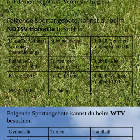
mit deinem regulären Vereinsbeitrag ein.
Folgende Sportangebote kannst du beim
NDTSV Holsatia
besuchen:
Dart (auf Anfrage
Spielmannszug
Fußball (Senioren
bei der
im Punktspiel)3,00
Spartenleitung)
€
Fußball (C-
Turnen (pro
Fußball (Alte
Jugend) 1,00 €
Gruppe) 3,50 €
Herren)1,00 €
Karate 5,00 €
Tai Chi Gung
Fußball (Walking
Football) 1,00 €
MMA 5,00 €
Tischtennis
Folgende Sportangebote kannst du beim
WTV
besuchen:
Gymnastik
Turnen
Handball